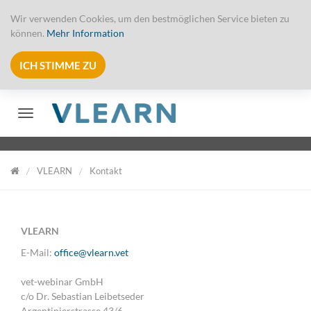
Wir verwenden Cookies, um den bestmöglichen Service bieten zu
können.
Mehr Information
ICH STIMME ZU
Toggle navigation
VLEARN
Kontakt
VLearn
VLEARN
E-Mail:
office@vlearn.vet
vet-webinar GmbH
c/o Dr. Sebastian Leibetseder
Argentinierstrasse 43/6