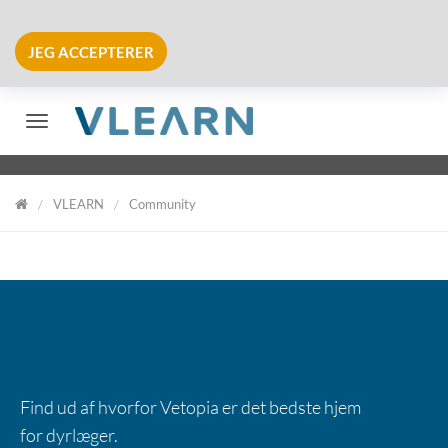
JEG ACCEPTERER
Skift navigation
VLEARN
Community
VLearn
EN DEL AF VETOPIA
Find ud af hvorfor Vetopia er det bedste hjem
for dyrlæger.