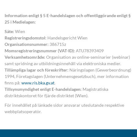
Information enligt § 5 E-handelslagen och offentliggörande enligt §
25 i Medielagen:
Säte:
Wien
Registreringsdomstol:
Handelsgericht Wien
Organisationsnummer:
386715z
Momsregistreringsnummer (VAT-ID):
ATU78393409
Verksamhetsområde:
Organisation av online-seminarier (webinar)
samt spridning av utbildningsinnehåll via elektroniska medier.
Tillämpliga lagar och föreskrifter:
Näringslagen (Gewerbeordnung)
1994, Företagslagen (Unternehmensgesetzbuch), mer information
finns på:
www.ris.bka.gv.at
.
Tillsynsmyndighet enligt E-handelslagen:
Magistratiska
distriktskontoret för fjärde distriktet (Wien).
För innehållet på länkade sidor ansvarar uteslutande respektive
webbplatsoperatör.