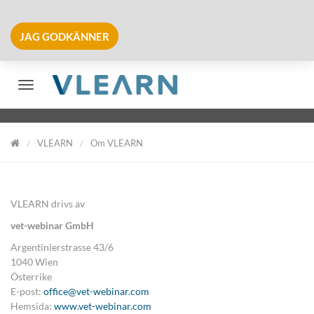
JAG GODKÄNNER
Växla navigering
VLEARN
Om VLEARN
VLearn
VLEARN drivs av
vet-webinar GmbH
Argentinierstrasse 43/6
1040 Wien
Österrike
E-post:
office@vet-webinar.com
Hemsida:
www.vet-webinar.com