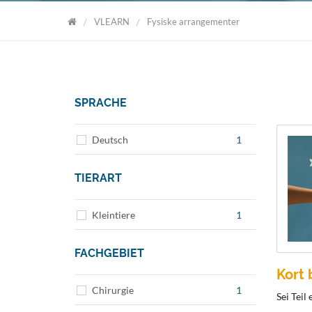
VLEARN
Fysiske arrangementer
VLearn
SPRACHE
Deutsch
1
TIERART
Kleintiere
1
FACHGEBIET
Kort 
Chirurgie
1
Sei Teil