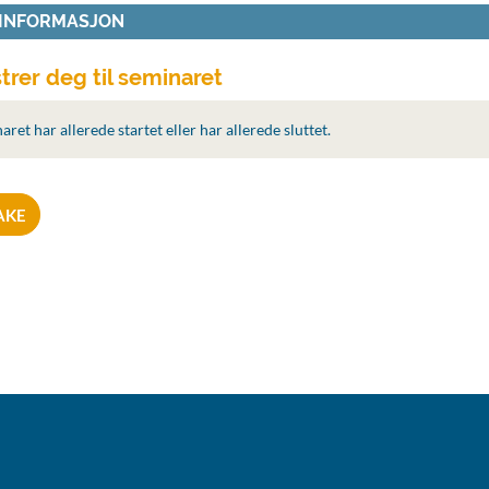
 INFORMASJON
trer deg til seminaret
ret har allerede startet eller har allerede sluttet.
AKE