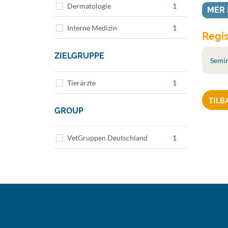
Dermatologie
1
MER
Interne Medizin
1
Regis
ZIELGRUPPE
Semina
Tierärzte
1
TILB
GROUP
VetGruppen Deutschland
1