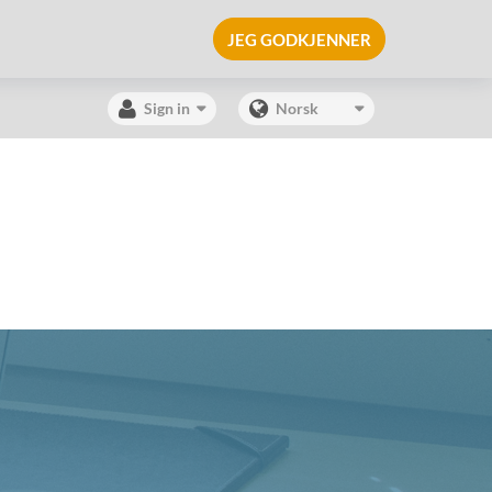
JEG GODKJENNER
Sign in
Norsk