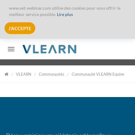
www.vet-webinar.com utilise des cookies pour vous offrir le
meilleur service possible.
Lire plus
J’ACCEPTE
Afficher/Masquer le menu
VLEARN
Communautés
Communauté VLEARN Equine
VLearn
UNE PARTIE DE VETOPIA